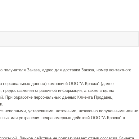
получателя Заказа, адрес для доставки Заказа, номер контактного
го персональных данных) компанией ООО "А-Краска" (далее -
г, предоставления справочной информации, а также в целях
ий. При обработке персональных данных Клиента Продавец
и.
тся неполными, устаревшими, неточными, незаконно полученными или не
анных или устранения неправомерных действий ООО "А-Краска" в
росьбой. Данное действие не подразумевает отзыв согласия Клиента