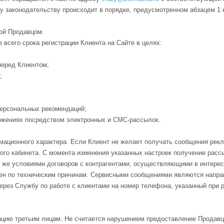
у законодательству происходит в порядке, предусмотренном абзацем 1 
ой Продавцом.
 всего срока регистрации Клиента на Сайте в целях:
перед Клиентом;
;
ерсональных рекомендаций;
жениях посредством электронных и СМС-рассылок.
мационного характера. Если Клиент не желает получать сообщения рек
го кабинета. С момента изменения указанных настроек получение рассы
к же условиями договоров с контрагентами, осуществляющими в интер
ен по техническим причинам. Сервисными сообщениями являются направ
ерез Службу по работе с клиентами на номер телефона, указанный при р
мацию третьим лицам. Не считается нарушением предоставление Продав