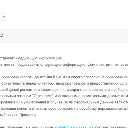
ИИ
редоставляет следующую информацию:
т может предоставить следующую информацию: фамилия, имя, отчество 
 обработку (вплоть до отзыва Клиентом своего согласия на обработку е
х обязательств перед клиентом, продажи товаров и предоставления услу
ие сообщений рекламно-информационного характера и сервисных сообщен
еральным законом "О рекламе" и локальными нормативными документам
окирования или уничтожения в случае, если персональные данные являю
 желания клиента отозвать свое согласие на обработку персональных д
ный запрос Продавцу.
нт обращается к нам по адресу
vitaly@zelkraska.ru
с соответствующей п