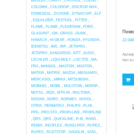
BRULEX
,
CARFIT
,
CASTROL
,
COLAD
,
COLOMIX
,
COLORDIP
,
DOCROR WAX
,
DONEDEAL
,
DUXONE
,
DYNACOAT
,
ELF
,
EQUALIZER
,
FESTOOL
,
FITTER
,
FLAME
,
FLAME
,
FLEXIFOAM
,
FORD
,
Позво
GLASURIT
,
GM
,
GRASS
,
GUNK
,
HAMACH
,
HI-GEAR
,
HONDA
,
HYUNDAI
,
22.040
IDEMITSU
,
IMG
,
INP
,
JETAPRO
,
JETAPRO
,
KANGAROO
,
KITT
,
KUDO
,
Артику
LECHLER
,
LIQUI MOLY
,
LOCTITE
,
MA-
Нет в 
FRA
,
MANNOL
,
MASTON
,
MASTON
,
MATRIX
,
MATRIX
,
MAZDA
,
MEGUIARS
,
MERCASOL
,
MIRKA
,
MITSUBISHI
,
MOBIHEL
,
MOBIL
,
MOLOTOW
,
MOPAR
,
MOTUL
,
MQS
,
MTN 94
,
MULTONA
,
NISSAN
,
NORD
,
NORMEX
,
NOVOL
,
OTRIX
,
PERMATEX
,
PHILIPS
,
PLAK
,
PPG
,
PRO.STO
,
PROFI-LINE
,
PROFILINE
,
QRS
,
QRS
,
QUICKLINE
,
R-M
,
RAND
,
REMIX
,
REOFLEX
,
ROXELPRO
,
RUPES
,
RUPES
,
RUSTSTOP
,
SADOLIN
,
SATA
,