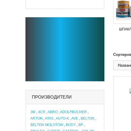
ШПАК
Сортиров
Названи
ПРОИЗВОДИТЕЛИ
3M
,
4CR
,
ABRO
,
ADOLFBUCHER
,
ARTON
,
ATAS
,
AUTO-K
,
AVE
,
BELTON
,
BELTON MOLOTOW
,
BODY
,
BP
,