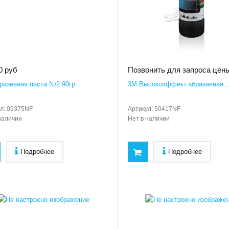
0 руб
Позвонить для запроса цен
разивная паста №2 90гр....
3M Высокоэффект.абразивная..
л:
09375NF
Артикул:
50417NF
наличии
Нет в наличии
Подробнее
Подробнее