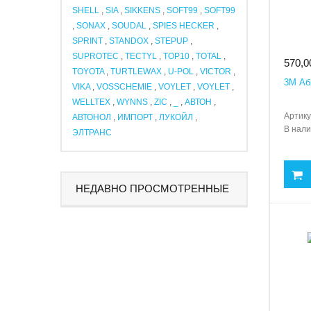
SHELL
,
SIA
,
SIKKENS
,
SOFT99
,
SOFT99
,
SONAX
,
SOUDAL
,
SPIES HECKER
,
SPRINT
,
STANDOX
,
STEPUP
,
SUPROTEC
,
TECTYL
,
TOP10
,
TOTAL
,
570,0
TOYOTA
,
TURTLEWAX
,
U-POL
,
VICTOR
,
3M Абр
VIKA
,
VOSSCHEMIE
,
VOYLET
,
VOYLET
,
WELLTEX
,
WYNNS
,
ZIC
,
_
,
АВТОН
,
Артику
АВТОНОЛ
,
ИМПОРТ
,
ЛУКОЙЛ
,
В нал
ЭЛТРАНС
НЕДАВНО ПРОСМОТРЕННЫЕ