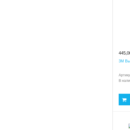
445,0
3M Вы
Артику
В нал