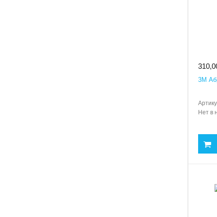
310,0
3M Аб
Артику
Нет в 