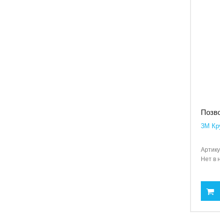
Позво
3M Кру
Артику
Нет в 