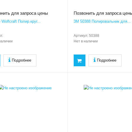
нить для запроса цены
Позвонить для запроса цен
 Wolfcraft Полир.круг...
3M 50388 Полировальник для...
л:
Артикул:
50388
наличии
Нет в наличии
Подробнее
Подробнее