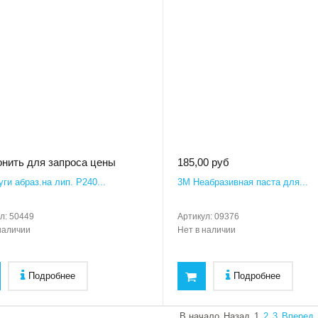
нить для запроса цены
185,00 руб
ги абраз.на лип. Р240...
3M Неабразивная паста для...
л:
50449
Артикул:
09376
наличии
Нет в наличии
Подробнее
Подробнее
В начало
Назад
1
2
3
Вперед