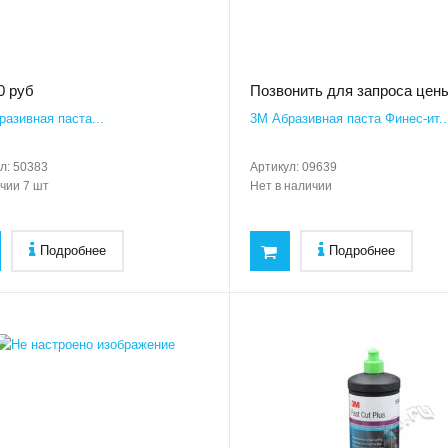
0 руб
Позвонить для запроса цен
азивная паста...
3M Абразивная паста Финес-ит..
л:
50383
Артикул:
09639
ичии
7 шт
Нет в наличии
Подробнее
Подробнее