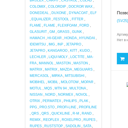
BRULEX
,
CARFIT
,
CASTROL
,
COLAD
,
COLOMIX
,
COLORDIP
,
DOCROR WAX
,
Позво
DONEDEAL
,
DUXONE
,
DYNACOAT
,
ELF
,
EQUALIZER
,
FESTOOL
,
FITTER
,
(SV25)
FLAME
,
FLAME
,
FLEXIFOAM
,
FORD
,
GLASURIT
,
GM
,
GRASS
,
GUNK
,
Артику
HAMACH
,
HI-GEAR
,
HONDA
,
HYUNDAI
,
Нет в 
IDEMITSU
,
IMG
,
INP
,
JETAPRO
,
JETAPRO
,
KANGAROO
,
KITT
,
KUDO
,
LECHLER
,
LIQUI MOLY
,
LOCTITE
,
MA-
FRA
,
MANNOL
,
MASTON
,
MASTON
,
MATRIX
,
MATRIX
,
MAZDA
,
MEGUIARS
,
MERCASOL
,
MIRKA
,
MITSUBISHI
,
MOBIHEL
,
MOBIL
,
MOLOTOW
,
MOPAR
,
MOTUL
,
MQS
,
MTN 94
,
MULTONA
,
NISSAN
,
NORD
,
NORMEX
,
NOVOL
,
OTRIX
,
PERMATEX
,
PHILIPS
,
PLAK
,
PPG
,
PRO.STO
,
PROFI-LINE
,
PROFILINE
,
QRS
,
QRS
,
QUICKLINE
,
R-M
,
RAND
,
REMIX
,
REOFLEX
,
ROXELPRO
,
RUPES
,
RUPES
,
RUSTSTOP
,
SADOLIN
,
SATA
,