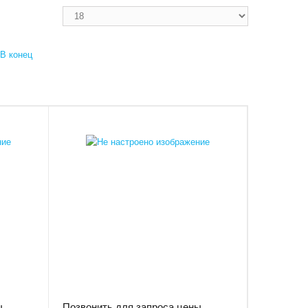
В конец
ы
Позвонить для запроса цены