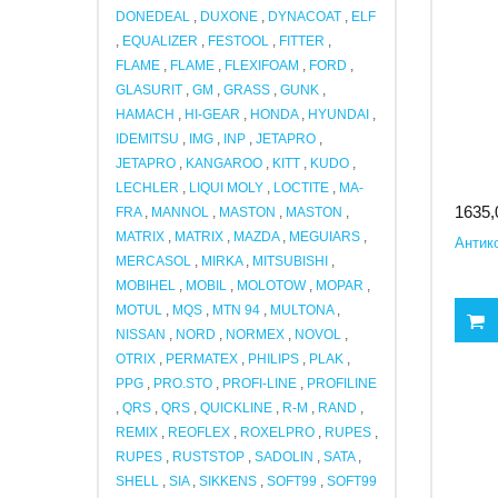
DONEDEAL
,
DUXONE
,
DYNACOAT
,
ELF
,
EQUALIZER
,
FESTOOL
,
FITTER
,
FLAME
,
FLAME
,
FLEXIFOAM
,
FORD
,
GLASURIT
,
GM
,
GRASS
,
GUNK
,
HAMACH
,
HI-GEAR
,
HONDA
,
HYUNDAI
,
IDEMITSU
,
IMG
,
INP
,
JETAPRO
,
JETAPRO
,
KANGAROO
,
KITT
,
KUDO
,
LECHLER
,
LIQUI MOLY
,
LOCTITE
,
MA-
1635,
FRA
,
MANNOL
,
MASTON
,
MASTON
,
MATRIX
,
MATRIX
,
MAZDA
,
MEGUIARS
,
Антик
MERCASOL
,
MIRKA
,
MITSUBISHI
,
MOBIHEL
,
MOBIL
,
MOLOTOW
,
MOPAR
,
MOTUL
,
MQS
,
MTN 94
,
MULTONA
,
NISSAN
,
NORD
,
NORMEX
,
NOVOL
,
OTRIX
,
PERMATEX
,
PHILIPS
,
PLAK
,
PPG
,
PRO.STO
,
PROFI-LINE
,
PROFILINE
,
QRS
,
QRS
,
QUICKLINE
,
R-M
,
RAND
,
REMIX
,
REOFLEX
,
ROXELPRO
,
RUPES
,
RUPES
,
RUSTSTOP
,
SADOLIN
,
SATA
,
SHELL
,
SIA
,
SIKKENS
,
SOFT99
,
SOFT99