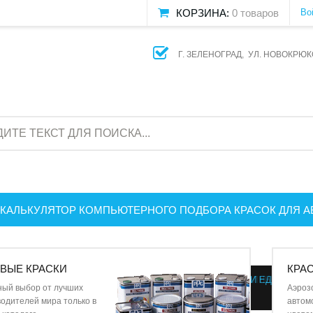
КОРЗИНА:
0 товаров
Во
Г. ЗЕЛЕНОГРАД, УЛ. НОВОКРЮК
КАЛЬКУЛЯТОР КОМПЬЮТЕРНОГО ПОДБОРА КРАСОК ДЛЯ 
Вс
ВЫЕ КРАСКИ
КРА
ПРИ ЕДИНОВРЕМ
ПОЛНЫЙ КАТАЛ
ный выбор от лучших
Аэроз
СК
одителей мира только в
автом