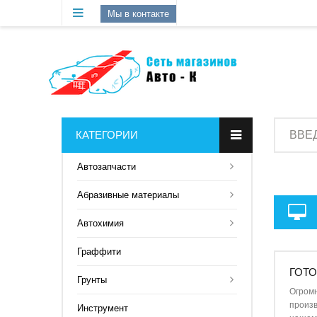
Мы в контакте
КАТЕГОРИИ
Aвтозапчасти
Абразивные материалы
Автохимия
Граффити
ГОТО
Грунты
Огром
произв
Инструмент