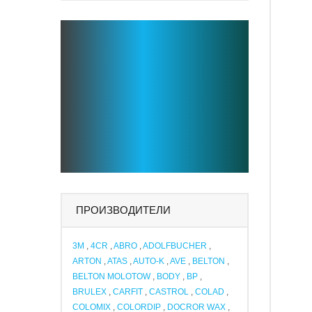
ПРОИЗВОДИТЕЛИ
3M
,
4CR
,
ABRO
,
ADOLFBUCHER
,
ARTON
,
ATAS
,
AUTO-K
,
AVE
,
BELTON
,
BELTON MOLOTOW
,
BODY
,
BP
,
BRULEX
,
CARFIT
,
CASTROL
,
COLAD
,
COLOMIX
,
COLORDIP
,
DOCROR WAX
,